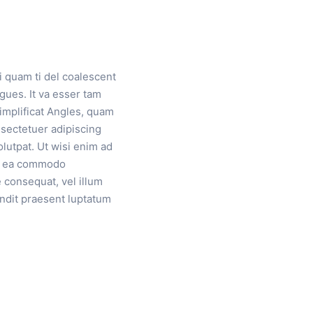
i quam ti del coalescent
ngues. It va esser tam
simplificat Angles, quam
sectetuer adipiscing
lutpat. Ut wisi enim ad
 ex ea commodo
e consequat, vel illum
landit praesent luptatum