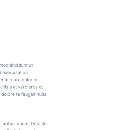
mod tincidunt ut
 exerci tation
eum iriure dolor in
ilisis at vero eros et
dolore te feugait nulla
 pluribus unum. Defacto