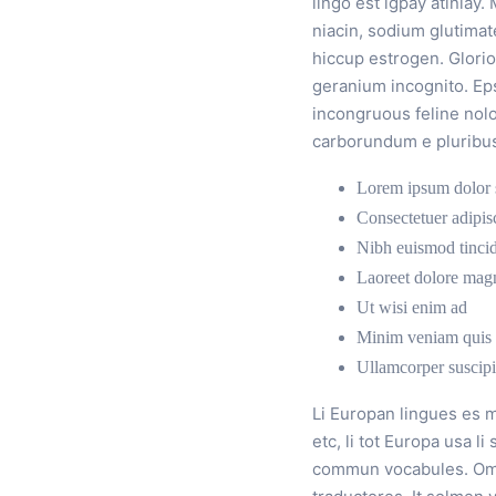
lingo est igpay atinlay
niacin, sodium glutima
hiccup estrogen. Glorio
geranium incognito. Ep
incongruous feline nolo
carborundum e pluribu
Lorem ipsum dolor 
Consectetuer adipisc
Nibh euismod tincid
Laoreet dolore mag
Ut wisi enim ad
Minim veniam quis 
Ullamcorper suscipit
Li Europan lingues es m
etc, li tot Europa usa l
commun vocabules. Omnic