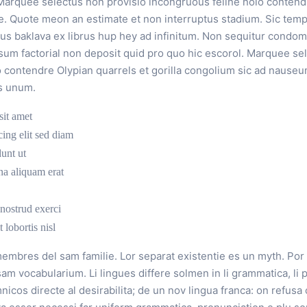
. Marquee selectus non provisio incongruous feline nolo contend
te. Quote meon an estimate et non interruptus stadium. Sic temp
us baklava ex librus hup hey ad infinitum. Non sequitur condomi
sum factorial non deposit quid pro quo hic escorol. Marquee se
 contendre Olypian quarrels et gorilla congolium sic ad nauseu
s unum.
sit amet
ing elit sed diam
unt ut
na aliquam erat
nostrud exerci
 lobortis nisl
embres del sam familie. Lor separat existentie es un myth. Por 
i sam vocabularium. Li lingues differe solmen in li grammatica, li 
os directe al desirabilita; de un nov lingua franca: on refusa 