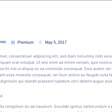
min
Premium
May 5, 2017
amet, consectetuer adipiscing elit, sed diam nonummy nibh euis
iquam erat volutpat. Ut wisi enim ad minim veniam, quis nostrud
bortis nisl ut aliquip ex ea commodo consequat. Duis autem vel 
elit esse molestie consequat, vel illum dolore eu feugiat nulla fac
dignissim qui blandit praesent luptatum zzril delenit augue duis 
it
rilla congolium sic ad nauseum. Souvlaki ignitus carborundum e