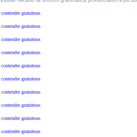
 va esser necessi far uniform grammatica, pronunciation e plu 