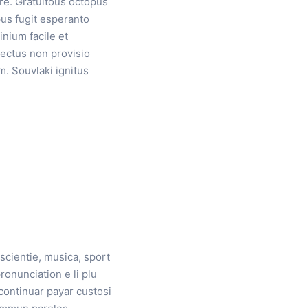
re. Gratuitous octopus
us fugit esperanto
nium facile et
lectus non provisio
m. Souvlaki ignitus
scientie, musica, sport
pronunciation e li plu
continuar payar custosi