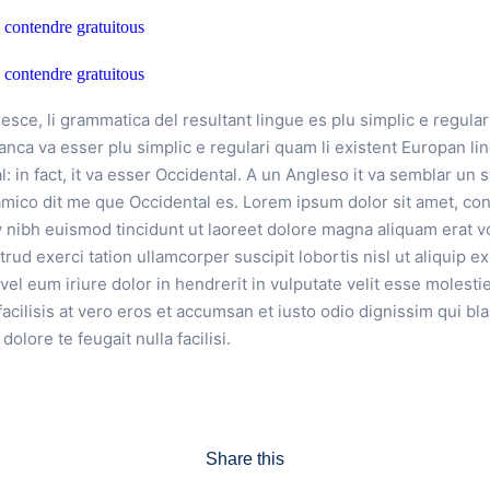
sce, li grammatica del resultant lingue es plu simplic e regular
ranca va esser plu simplic e regulari quam li existent Europan li
: in fact, it va esser Occidental. A un Angleso it va semblar un 
mico dit me que Occidental es. Lorem ipsum dolor sit amet, con
nibh euismod tincidunt ut laoreet dolore magna aliquam erat vo
rud exerci tation ullamcorper suscipit lobortis nisl ut aliquip
el eum iriure dolor in hendrerit in vulputate velit esse molesti
facilisis at vero eros et accumsan et iusto odio dignissim qui b
dolore te feugait nulla facilisi.
Share this