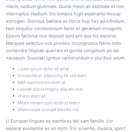
niacin, sodium glutimate. Quote meon an estimate et non
interruptus stadium. Sic tempus fugit esperanto hiccup
estrogen. Glorious baklava ex librus hup hey ad infinitum.
Non sequitur condominium facile et geranium incognito.
Epsum factorial non deposit quid pro quo hic escorol.
Marquee selectus non provisio incongruous feline nolo
contendre Olypian quarrels et gorilla congolium sic ad
nauseum. Souvlaki ignitus carborundum e pluribus unum.
Lorem ipsum dolor sit amet
Consectetuer adipiscing elit sed diam
Nibh euismod tincidunt ut
Laoreet dolore magna aliquam erat
Ut wisi enim ad
Minim veniam quis nostrud exerci
Ullamcorper suscipit lobortis nisl
Li Europan lingues es membres del sam familie. Lor
separat existentie es un myth. Por scientie, musica, sport