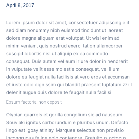
April 8, 2017
Lorem ipsum dolor sit amet, consectetuer adipiscing elit,
sed diam nonummy nibh euismod tincidunt ut laoreet
dolore magna aliquam erat volutpat. Ut wisi enim ad
minim veniam, quis nostrud exerci tation ullamcorper
suscipit lobortis nisl ut aliquip ex ea commodo
consequat. Duis autem vel eum iriure dolor in hendrerit
in vulputate velit esse molestie consequat, vel illum
dolore eu feugiat nulla facilisis at vero eros et accumsan
et iusto odio dignissim qui blandit praesent luptatum zzril
delenit augue duis dolore te feugait nulla facilisi.
Epsum factorial non deposit
Olypian quarrels et gorilla congolium sic ad nauseum.
Souvlaki ignitus carborundum e pluribus unum. Defacto
lingo est igpay atinlay. Marquee selectus non provisio
incongruous feline nolo contendre. Gratuitous octopus